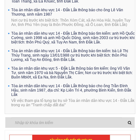
Toàn Thắng, xã Ea Knuếc, tỉnh Đắk Lắk.
Tòa án nhân dân khu vực 14 - Đắk Lắk thông báo cho ông Lê Văn
Thương, sinh năm 1987
Nơi cư trú trước khi biệt tích: Thôn Xóm Cát, xã An Hòa Hải, huyện Tuy
An, tỉnh Phú Yên (nay là thôn Phước Đồng, xã Ô Loan, tỉnh Đắk Lắk)
Tòa án nhân dân khu vực 14 - Đắk Lắk thông báo tìm kiếm: anh Hồ Quốc
Cường, sinh 1998 và anh Hồ Quốc Dũng, sinh năm 2003 cư trú trước khi
biệt tích: thôn Phú Quý, xã Tuy An Nam, tỉnh Đắk Lắk.
Tòa án nhân dân khu vực 14 - Đắk Lắk thông báo tìm kiếm: bà Lê Thị
Thùy Trang, sinh ngày 13/01/1988 cư trú trước khi biệt tích: thôn Phú
Lương, xã Tuy An Đông, tỉnh Đắk Lắk.
Tòa án nhân dân khu vực 5 - Đắk Lắk thông báo tìm kiếm: ông Võ Văn
Tư, sinh năm 1970 và bà Nguyễn Thị Cẩm; Nơi cư trú trước khi biệt tích:
Buôn Mblớt, xã Ea Na, tỉnh Đắk Lắk.
Tòa án nhân dân khu vực 14 - Đắk Lắk thông báo cho ông Trần Đình
Hậu, sinh năm 1987, địa chỉ: Kp Liên Trì 4, phường Bình Kiến, tỉnh Đắk
Lắk
Về việc tham gia tố tụng tại trụ sở Tòa án nhân dân khu vực 14 - Đắk Lắk
trong vụ án "Tranh chấp đất đai"