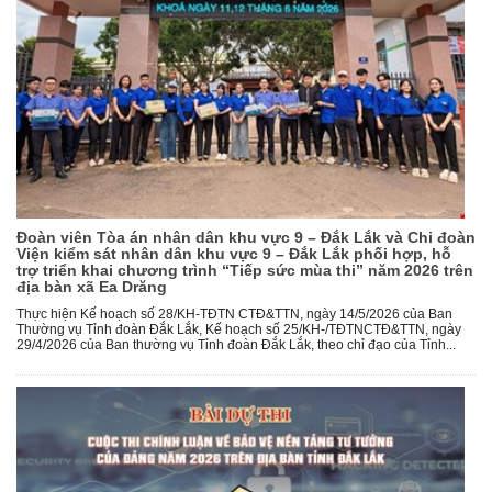
Đoàn viên Tòa án nhân dân khu vực 9 – Đắk Lắk và Chi đoàn
Viện kiểm sát nhân dân khu vực 9 – Đắk Lắk phối hợp, hỗ
trợ triển khai chương trình “Tiếp sức mùa thi” năm 2026 trên
địa bàn xã Ea Drăng
Thực hiện Kế hoạch số 28/KH-TĐTN CTĐ&TTN, ngày 14/5/2026 của Ban
Thường vụ Tỉnh đoàn Đắk Lắk, Kế hoạch số 25/KH-/TĐTNCTĐ&TTN, ngày
29/4/2026 của Ban thường vụ Tỉnh đoàn Đắk Lắk, theo chỉ đạo của Tỉnh...