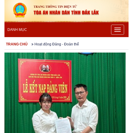
Toggle
DANH MỤC
navigatio
TRANG CHỦ
Hoạt động Đảng - Đoàn thể