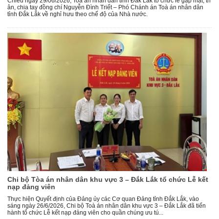
Chiều ngày 29/06/2026, Toà án nhân dân tỉnh Đắk Lắk tổ chức lễ gặp mặt, tri
ân, chia tay đồng chí Nguyễn Đình Triết – Phó Chánh án Toà án nhân dân
tỉnh Đắk Lắk về nghỉ hưu theo chế độ của Nhà nước.
Chi bộ Tòa án nhân dân khu vực 3 – Đắk Lắk tổ chức Lễ kết
nạp đảng viên
Thực hiện Quyết định của Đảng ủy các Cơ quan Đảng tỉnh Đắk Lắk, vào
sáng ngày 26/6/2026, Chi bộ Toà án nhân dân khu vực 3 – Đắk Lắk đã tiến
hành tổ chức Lễ kết nạp đảng viên cho quần chúng ưu tú...