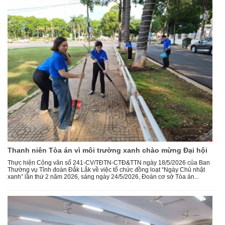
Thanh niên Tòa án vì môi trường xanh chào mừng Đại hội
Thực hiện Công văn số 241-CV/TĐTN-CTĐ&TTN ngày 18/5/2026 của Ban
Thường vụ Tỉnh đoàn Đắk Lắk về việc tổ chức đồng loạt “Ngày Chủ nhật
xanh” lần thứ 2 năm 2026, sáng ngày 24/5/2026, Đoàn cơ sở Tòa án...