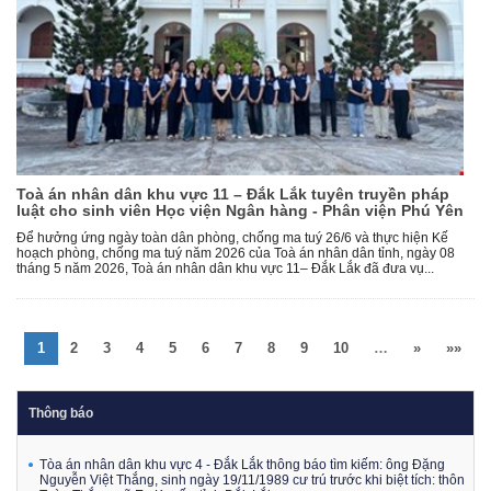
Toà án nhân dân khu vực 11 – Đắk Lắk tuyên truyền pháp
luật cho sinh viên Học viện Ngân hàng - Phân viện Phú Yên
Để hưởng ứng ngày toàn dân phòng, chống ma tuý 26/6 và thực hiện Kế
hoạch phòng, chống ma tuý năm 2026 của Toà án nhân dân tỉnh, ngày 08
tháng 5 năm 2026, Toà án nhân dân khu vực 11– Đắk Lắk đã đưa vụ...
1
2
3
4
5
6
7
8
9
10
…
»
»»
Thông báo
Tòa án nhân dân khu vực 4 - Đắk Lắk thông báo tìm kiếm: ông Đặng
Nguyễn Việt Thắng, sinh ngày 19/11/1989 cư trú trước khi biệt tích: thôn