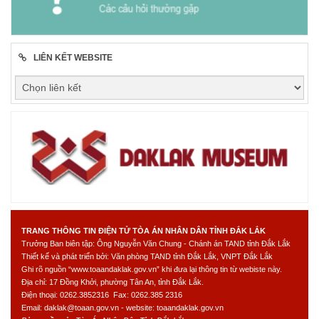
LIÊN KẾT WEBSITE
TRANG THÔNG TIN ĐIỆN TỬ TÒA ÁN NHÂN DÂN TỈNH ĐẮK LẮK
Trưởng Ban biên tập: Ông Nguyễn Văn Chung - Chánh án TAND tỉnh Đắk Lắk
Thiết kế và phát triển bởi: Văn phòng TAND tỉnh Đắk Lắk, VNPT Đắk Lắk
Ghi rõ nguồn “www.toaandaklak.gov.vn” khi đưa lại thông tin từ webiste này.
Địa chỉ: 17 Đồng Khởi, phường Tân An, tỉnh Đắk Lắk.
Điện thoại: 0262.3852316 Fax: 0262.385 2316
Email: daklak@toaan.gov.vn - website: toaandaklak.gov.vn