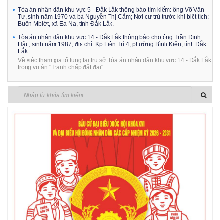
Tòa án nhân dân khu vực 5 - Đắk Lắk thông báo tìm kiếm: ông Võ Văn
Tư, sinh năm 1970 và bà Nguyễn Thị Cẩm; Nơi cư trú trước khi biệt tích:
Buôn Mblớt, xã Ea Na, tỉnh Đắk Lắk.
Tòa án nhân dân khu vực 14 - Đắk Lắk thông báo cho ông Trần Đình
Hậu, sinh năm 1987, địa chỉ: Kp Liên Trì 4, phường Bình Kiến, tỉnh Đắk
Lắk
Về việc tham gia tố tụng tại trụ sở Tòa án nhân dân khu vực 14 - Đắk Lắk
trong vụ án "Tranh chấp đất đai"