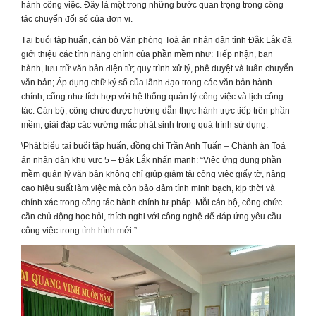
hành công việc. Đây là một trong những bước quan trọng trong công
tác chuyển đổi số của đơn vị.
Tại buổi tập huấn, cán bộ Văn phòng Toà án nhân dân tỉnh Đắk Lắk đã
giới thiệu các tính năng chính của phần mềm như: Tiếp nhận, ban
hành, lưu trữ văn bản điện tử; quy trình xử lý, phê duyệt và luân chuyển
văn bản; Áp dụng chữ ký số của lãnh đạo trong các văn bản hành
chính; cũng như tích hợp với hệ thống quản lý công việc và lịch công
tác. Cán bộ, công chức được hướng dẫn thực hành trực tiếp trên phần
mềm, giải đáp các vướng mắc phát sinh trong quá trình sử dụng.
\Phát biểu tại buổi tập huấn, đồng chí Trần Anh Tuấn – Chánh án Toà
án nhân dân khu vực 5 – Đắk Lắk nhấn mạnh: “Việc ứng dụng phần
mềm quản lý văn bản không chỉ giúp giảm tải công việc giấy tờ, nâng
cao hiệu suất làm việc mà còn bảo đảm tính minh bạch, kịp thời và
chính xác trong công tác hành chính tư pháp. Mỗi cán bộ, công chức
cần chủ động học hỏi, thích nghi với công nghệ để đáp ứng yêu cầu
công việc trong tình hình mới.”