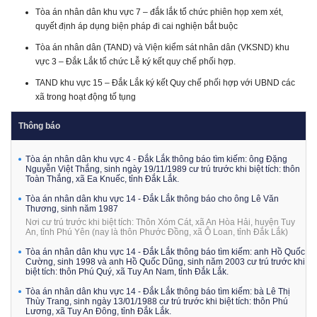
Tòa án nhân dân khu vực 7 – đắk lắk tổ chức phiên họp xem xét,
quyết định áp dụng biện pháp đi cai nghiện bắt buộc
Tòa án nhân dân (TAND) và Viện kiểm sát nhân dân (VKSND) khu
vực 3 – Đắk Lắk tổ chức Lễ ký kết quy chế phối hợp.
TAND khu vực 15 – Đắk Lắk ký kết Quy chế phối hợp với UBND các
xã trong hoạt động tố tụng
Thông báo
Tòa án nhân dân khu vực 4 - Đắk Lắk thông báo tìm kiếm: ông Đặng
Nguyễn Việt Thắng, sinh ngày 19/11/1989 cư trú trước khi biệt tích: thôn
Toàn Thắng, xã Ea Knuếc, tỉnh Đắk Lắk.
Tòa án nhân dân khu vực 14 - Đắk Lắk thông báo cho ông Lê Văn
Thương, sinh năm 1987
Nơi cư trú trước khi biệt tích: Thôn Xóm Cát, xã An Hòa Hải, huyện Tuy
An, tỉnh Phú Yên (nay là thôn Phước Đồng, xã Ô Loan, tỉnh Đắk Lắk)
Tòa án nhân dân khu vực 14 - Đắk Lắk thông báo tìm kiếm: anh Hồ Quốc
Cường, sinh 1998 và anh Hồ Quốc Dũng, sinh năm 2003 cư trú trước khi
biệt tích: thôn Phú Quý, xã Tuy An Nam, tỉnh Đắk Lắk.
Tòa án nhân dân khu vực 14 - Đắk Lắk thông báo tìm kiếm: bà Lê Thị
Thùy Trang, sinh ngày 13/01/1988 cư trú trước khi biệt tích: thôn Phú
Lương, xã Tuy An Đông, tỉnh Đắk Lắk.