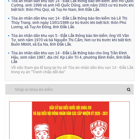
Tòa án nhân dân khu vực 14 - Đắk Lắk thông báo tìm kiếm: anh Hồ Quốc
Cường, sinh 1998 và anh Hồ Quốc Dũng, sinh năm 2003 cư trú trước khi
biệt tích: thôn Phú Quý, xã Tuy An Nam, tỉnh Đắk Lắk.
Tòa án nhân dân khu vực 14 - Đắk Lắk thông báo tìm kiếm: bà Lê Thị
Thùy Trang, sinh ngày 13/01/1988 cư trú trước khi biệt tích: thôn Phú
Lương, xã Tuy An Đông, tỉnh Đắk Lắk.
Tòa án nhân dân khu vực 5 - Đắk Lắk thông báo tìm kiếm: ông Võ Văn
Tư, sinh năm 1970 và bà Nguyễn Thị Cẩm; Nơi cư trú trước khi biệt tích:
Buôn Mblớt, xã Ea Na, tỉnh Đắk Lắk.
Tòa án nhân dân khu vực 14 - Đắk Lắk thông báo cho ông Trần Đình
Hậu, sinh năm 1987, địa chỉ: Kp Liên Trì 4, phường Bình Kiến, tỉnh Đắk
Lắk
Về việc tham gia tố tụng tại trụ sở Tòa án nhân dân khu vực 14 - Đắk Lắk
trong vụ án "Tranh chấp đất đai"