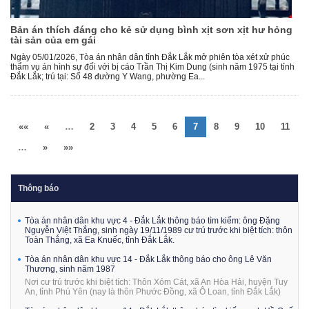
Bản án thích đáng cho kẻ sử dụng bình xịt sơn xịt hư hỏng
tài sản của em gái
Ngày 05/01/2026, Tòa án nhân dân tỉnh Đắk Lắk mở phiên tòa xét xử phúc
thẩm vụ án hình sự đối với bị cáo Trần Thị Kim Dung (sinh năm 1975 tại tỉnh
Đắk Lắk; trú tại: Số 48 đường Y Wang, phường Ea...
««
«
…
2
3
4
5
6
7
8
9
10
11
…
»
»»
Thông báo
Tòa án nhân dân khu vực 4 - Đắk Lắk thông báo tìm kiếm: ông Đặng
Nguyễn Việt Thắng, sinh ngày 19/11/1989 cư trú trước khi biệt tích: thôn
Toàn Thắng, xã Ea Knuếc, tỉnh Đắk Lắk.
Tòa án nhân dân khu vực 14 - Đắk Lắk thông báo cho ông Lê Văn
Thương, sinh năm 1987
Nơi cư trú trước khi biệt tích: Thôn Xóm Cát, xã An Hòa Hải, huyện Tuy
An, tỉnh Phú Yên (nay là thôn Phước Đồng, xã Ô Loan, tỉnh Đắk Lắk)