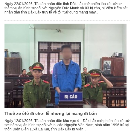
Ngày 22/01/2026, Tòa án nhân dân tỉnh Đắk Lắk mở phiên tòa xét xử sơ
thẩm vụ án hình sự đối với Nguyễn Đức Mạnh và 03 bị cáo, bị Viện kiểm sát
nhân dân tỉnh Đắk Lắk truy tố về tội “Sử dụng mạng máy...
Thuê xe ôtô đi chơi lễ nhưng lại mang đi bán
Ngày 12/01/2026, Tòa án nhân dân khu vực 4 – Đắk Lắk mở phiên tòa xét xử
sơ thẩm vụ án hình sự đối với bị cáo Nguyễn Văn Nam, sinh năm 1996 trú tại
thôn Điện Biên 1, xã Ea Kar, tỉnh Đắk Lắk bị Viện...