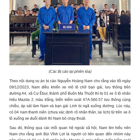
(Các Bị cáo tại phiên tòa)
Theo nội dung vụ án bị cáo Nguyễn Hoàng Nam cho rằng vào tối ngày
09/12/2023, Nam điều khiển xe mô tô chở bạn gái, lưu thông trên
đường A4, xã Cư Êbur, thành phố Buôn Ma Thuột thì bị 01 xe ô tô nhãn
hiệu Mazda 2, màu trắng, biển kiểm soát 47A-560.57 lưu thông cùng
chiều, áp sát làm Nam và bạn gái Linh bị ngã xuống đường. Lúc này,
có 04 nam thanh niên (chưa xác định rõ nhân thân, lai lịch) từ trên xe ô
tô xuống xe đuổi đánh thì Nam bỏ chạy thoát.
Sau đó, thông qua các mối quan hệ ngoài xã hội, Nam tìm hiểu nên
Nam cho rằng anh Bùi Vĩnh Lợi là người có liên quan đến nhóm này