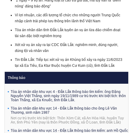
“2 ngày – 9 vụ án: Hàng loạt bị cáo trả giá đắt, ma túy vẫn là ‘điểm
nóng’ đáng báo động”
Vì lợi nhuận, các đối tượng tổ chức cho những người Trung Quốc
nhập cảnh trái phép lưu thông trên lãnh thổ Việt Nam
Tòa án nhân dân tỉnh Đắk Lắk tuyên án vụ án lừa đảo chiếm đoạt
tài sản đặc biệt nghiêm trọng
Xét xử vụ án xảy ra tại CDC Đắk Lắk: nghiêm minh, đúng người,
đúng tội và nhân văn
Tin Đắk Lắk: Tiếp tục xét xử vụ án Khủng bố xảy ra ngày 11/6/2023
tại xã Ea Tiêu, Ea Ktur thuộc huyện Cư Kuin (cũ), tỉnh Đắk Lắk
Thông báo
Tòa án nhân dân khu vực 4 - Đắk Lắk thông báo tìm kiếm: ông Đặng
Nguyễn Việt Thắng, sinh ngày 19/11/1989 cư trú trước khi biệt tích: thôn
Toàn Thắng, xã Ea Knuếc, tỉnh Đắk Lắk.
Tòa án nhân dân khu vực 14 - Đắk Lắk thông báo cho ông Lê Văn
Thương, sinh năm 1987
Nơi cư trú trước khi biệt tích: Thôn Xóm Cát, xã An Hòa Hải, huyện Tuy
An, tỉnh Phú Yên (nay là thôn Phước Đồng, xã Ô Loan, tỉnh Đắk Lắk)
Tòa án nhân dân khu vực 14 - Đắk Lắk thông báo tìm kiếm: anh Hồ Quốc