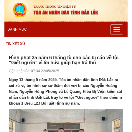
Toggle
DANH MỤC
navigatio
TIN XÉT XỬ
Hình phạt 35 năm 6 tháng tù cho các bị cáo về tội
“Giết người” vì lời hứa giúp bạn trả thù.
Cập nhật lúc: 07:34 22/05/2025
Ngày 13 tháng 5 năm 2025. Tòa án nhân dân tỉnh Đắk Lắk ra
xét xử vụ án hình sự sơ thẩm đối với bị cáo Nguyễn Hoàng
Nam, Nguyễn Hùng Phong và Lê Quang Hiếu Bị Viện kiểm sát
nhân dân tỉnh Đắk Lắk truy tố về tội “Giết người” theo điểm n
khoản 1 Điều 123 Bộ luật Hình sự năm.