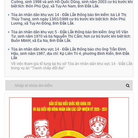
Cường, sinh 1998 và anh Hồ Quốc Dũng, sinh năm 2003 cư trú trước khi
biệt tích: thôn Phú Quý, xã Tuy An Nam, tỉnh Đắk Lắk.
Tòa án nhân dân khu vực 14 - Đắk Lắk thông báo tìm kiếm: bà Lê Thị
Thùy Trang, sinh ngày 13/01/1988 cư trú trước khi biệt tích: thôn Phú
Lương, xã Tuy An Đông, tỉnh Đắk Lắk.
Tòa án nhân dân khu vực 5 - Đắk Lắk thông báo tìm kiếm: ông Võ Văn
Tư, sinh năm 1970 và bà Nguyễn Thị Cẩm; Nơi cư trú trước khi biệt tích:
Buôn Mblớt, xã Ea Na, tỉnh Đắk Lắk.
Tòa án nhân dân khu vực 14 - Đắk Lắk thông báo cho ông Trần Đình
Hậu, sinh năm 1987, địa chỉ: Kp Liên Trì 4, phường Bình Kiến, tỉnh Đắk
Lắk
Về việc tham gia tố tụng tại trụ sở Tòa án nhân dân khu vực 14 - Đắk Lắk
trong vụ án "Tranh chấp đất đai"