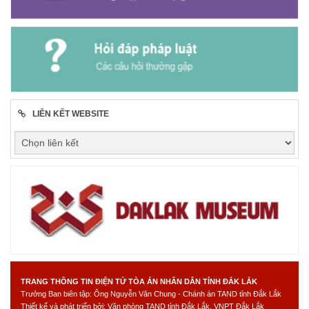
LIÊN KẾT WEBSITE
TRANG THÔNG TIN ĐIỆN TỬ TÒA ÁN NHÂN DÂN TỈNH ĐẮK LẮK
Trưởng Ban biên tập: Ông Nguyễn Văn Chung - Chánh án TAND tỉnh Đắk Lắk
Thiết kế và phát triển bởi: Văn phòng TAND tỉnh Đắk Lắk, VNPT Đắk Lắk