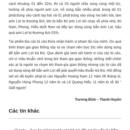
cách khoảng 01 đến 02m, thì cả 03 người chĩa súng cùng một lúc,
hướng về phía người anh Lợi, nổ súng bắn nhiều phát, trong đó 01
phát trúng vào cánh tay trái và 01 phát trúng vào vùng mu bên trái, làm
anh Lợi bị thương tích, khi bị bắn thì anh Lợi bỏ chạy về phía nhà, thì
Nam, Phong, Hiếu đuổi theo và tiếp tục dùng súng bắn anh Lợi, hậu
quả anh Lợi bị thương tích 03%.
Tại phiên tòa các bị cáo thừa nhận hành vi phạm tội của mình. Do quá
trình tham gia giao thông xảy ra va chạm nên bực tức nên dùng súng
để bắn anh Lợi trả thù. Qua đánh giá xem xét hành vi của các bị cáo,
chỉ vì mâu thuẫn nhỏ trong khi tham gia giao thông, không biết chính
xác ai là người va chạm khi tham gia giao thông nhưng các bị cáo đã
sử dụng súng để bắn anh Lợi để giải quyết mâu thuẫn trả thù. Hội đồng
xét xử đã tuyên phạt bị cáo Nguyễn Hoàng Nam 12 năm 06 tháng tù,
Nguyễn Hùng Phong 12 năm tù và Lê Quang Hiếu 11 năm tù về tội “
Giết người”.
Trương Bình – Thanh Huyền
Các tin khác