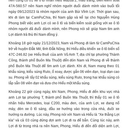
nên cũng có 01 xe ô tô nhãn hiệu Mazda 2, màu trắng, biển kiểm soát
47A-560.57 nên Nam nghĩ nhóm người đuổi đánh mình vào buổi tối
ngày 09/12/2023 là nhóm người của anh Bùi Vĩnh Lợi. Thời gian sau,
khi đi làm tại CamPuChia, thì Nam gặp và kể lại cho Nguyễn Hùng
Phong biết việc anh Lợi có xe ô tô và biển kiểm soát giống với xe ô tô
nhóm người đã đuổi đánh mình, nên Phong nói sẽ giúp Nam tìm anh
Lợi đánh trả thù thì Nam đồng ý.
Khoảng 18 giờ ngày 21/12/2023, Nam và Phong đi làm từ CamPuChia
trở về huyện Đắk Mil, tỉnh Đắk Nông, thì Hiếu điều khiển xe ô tô biển số
47C-246.82 (xe Hiếu thuê của anh Vũ Anh T, địa chỉ tại phường Thành
Công, thành phố Buôn Ma Thuột) đến đón Nam và Phong đi về thành
phố Buôn Ma Thuột để tìm anh Lợi đánh. Khi đi, Nam mang theo 01
khẩu súng, kiểu súng Rulo, ổ xoay, được gắn 06 viên đạn, loại đạn cao
su. Phong về lấy 02 khẩu súng, kiểu súng Rulo, trong hai khẩu súng có
lắp sẵn 08 viên đạn và đưa cho Hiếu một khẩu súng.
Khoảng 22 giờ cùng ngày, khi Nam, Phong, Hiếu đi đến khu vực nhà
anh Lợi tại phường T, thành phố Buôn Ma Thuột, thì thấy 01 xe ô tô
nhãn hiệu Mercedes, loại C200, màu đen, của anh Lợi, xe đang nổ
máy, đèn xe ô tô sáng, đầu xe hướng vào trong cửa nhà, đuôi xe
hướng ra đường. Lúc này, Phong nói với Nam và Hiếu là “Xe thằng Lợi
kìa” và cả 03 cùng đứng đợi anh Lợi đi ra để bắn. Cùng lúc này, anh
Lợi đi từ trong nhà ra nên Nam, Phong, Hiếu đi đến đối diện anh Lợi,