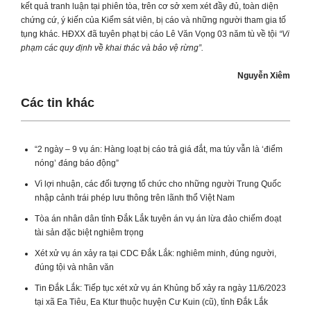
kết quả tranh luận tại phiên tòa, trên cơ sở xem xét đầy đủ, toàn diện
chứng cứ, ý kiến của Kiểm sát viên, bị cáo và những người tham gia tố
tụng khác. HĐXX đã tuyên phạt bị cáo Lê Văn Vọng 03 năm tù về tội
“Vi
phạm các quy định về khai thác và bảo vệ rừng”.
Nguyễn Xiêm
Các tin khác
“2 ngày – 9 vụ án: Hàng loạt bị cáo trả giá đắt, ma túy vẫn là ‘điểm
nóng’ đáng báo động”
Vì lợi nhuận, các đối tượng tổ chức cho những người Trung Quốc
nhập cảnh trái phép lưu thông trên lãnh thổ Việt Nam
Tòa án nhân dân tỉnh Đắk Lắk tuyên án vụ án lừa đảo chiếm đoạt
tài sản đặc biệt nghiêm trọng
Xét xử vụ án xảy ra tại CDC Đắk Lắk: nghiêm minh, đúng người,
đúng tội và nhân văn
Tin Đắk Lắk: Tiếp tục xét xử vụ án Khủng bố xảy ra ngày 11/6/2023
tại xã Ea Tiêu, Ea Ktur thuộc huyện Cư Kuin (cũ), tỉnh Đắk Lắk