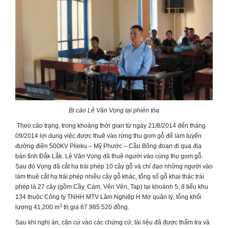
Bị cáo Lê Văn Vọng tại phiên tòa
Theo cáo trạng, trong khoảng thời gian từ ngày 21/8/2014 đến tháng
09/2014 lợi dụng việc được thuê vào rừng thu gom gỗ để làm tuyến
đường điện 500KV Plieku – Mỹ Phước – Cầu Bông đoạn đi qua địa
bàn tỉnh Đắk Lắk. Lê Văn Vọng đã thuê người vào cùng thu gom gỗ.
Sau đó Vọng đã cắt hạ trái phép 10 cây gỗ và chỉ đạo những người vào
làm thuê cắt hạ trái phép nhiều cây gỗ khác, tổng số gỗ khai thác trái
phép là 27 cây (gồm Cầy, Cám, Vên Vên, Tap) tại khoảnh 5; 8 tiểu khu
134 thuộc Công ty TNHH MTV Lâm Nghiệp H Mơ quản lý, tổng khối
3
lượng 41,200 m
trị giá 87.985.520 đồng.
Sau khi nghị án, căn cứ vào các chứng cứ, tài liệu đã được thẩm tra và