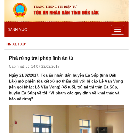
Toggle
DANH MỤC
navigatio
TIN XÉT XỬ
Phá rừng trái phép lĩnh án tù
Cập nhật lúc: 14:07 22/02/2017
Ngày 21/02/2017, Tòa án nhân dân huyện Ea Súp (tỉnh Đắk
Lắk) mở phiên tòa xét xử sơ thẩm đối với bị cáo Lê Văn Vọng
(tên gọi khác: Lô Văn Vọng) (45 tuổi, trú tại thị trấn Ea Súp,
huyện Ea Súp) về tội “Vi phạm các quy định về khai thác và
bảo vệ rừng”.