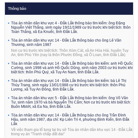
Thông báo
Tòa án nhân dân khu vực 4 - Đắk Lắk thông báo tìm kiếm: ông Đặng
Nguyễn Việt Thắng, sinh ngày 19/11/1989 cư trú trước khi biệt tích: thôn
Toàn Thắng, xã Ea Knuếc, tỉnh Đắk Lắk.
Tòa án nhân dân khu vực 14 - Đắk Lắk thông báo cho ông Lê Văn
Thương, sinh năm 1987
Nơi cư trú trước khi biệt tích: Thôn Xóm Cát, xã An Hòa Hải, huyện Tuy
An, tỉnh Phú Yên (nay là thôn Phước Đồng, xã Ô Loan, tỉnh Đắk Lắk)
Tòa án nhân dân khu vực 14 - Đắk Lắk thông báo tìm kiếm: anh Hồ Quốc
Cường, sinh 1998 và anh Hồ Quốc Dũng, sinh năm 2003 cư trú trước khi
biệt tích: thôn Phú Quý, xã Tuy An Nam, tỉnh Đắk Lắk.
Tòa án nhân dân khu vực 14 - Đắk Lắk thông báo tìm kiếm: bà Lê Thị
Thùy Trang, sinh ngày 13/01/1988 cư trú trước khi biệt tích: thôn Phú
Lương, xã Tuy An Đông, tỉnh Đắk Lắk.
Tòa án nhân dân khu vực 5 - Đắk Lắk thông báo tìm kiếm: ông Võ Văn
Tư, sinh năm 1970 và bà Nguyễn Thị Cẩm; Nơi cư trú trước khi biệt tích:
Buôn Mblớt, xã Ea Na, tỉnh Đắk Lắk.
Tòa án nhân dân khu vực 14 - Đắk Lắk thông báo cho ông Trần Đình
Hậu, sinh năm 1987, địa chỉ: Kp Liên Trì 4, phường Bình Kiến, tỉnh Đắk
Lắk
Về việc tham gia tố tụng tại trụ sở Tòa án nhân dân khu vực 14 - Đắk Lắk
trong vụ án "Tranh chấp đất đai"