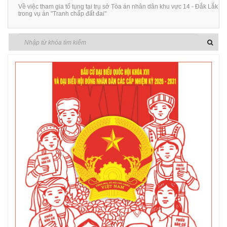
Về việc tham gia tố tụng tại trụ sở Tòa án nhân dân khu vực 14 - Đắk Lắk
trong vụ án "Tranh chấp đất đai"