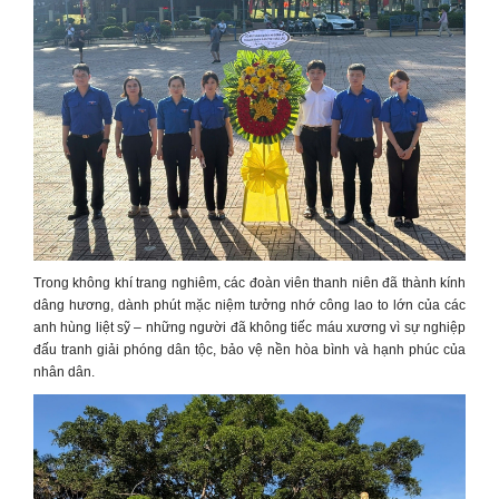
Trong không khí trang nghiêm, các đoàn viên thanh niên đã thành kính
dâng hương, dành phút mặc niệm tưởng nhớ công lao to lớn của các
anh hùng liệt sỹ – những người đã không tiếc máu xương vì sự nghiệp
đấu tranh giải phóng dân tộc, bảo vệ nền hòa bình và hạnh phúc của
nhân dân.