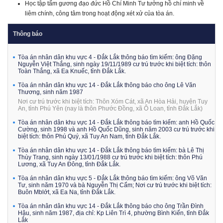
Học tập tấm gương đạo đức Hồ Chí Minh Tư tưởng hồ chí minh về
liêm chính, công tâm trong hoạt động xét xử của tòa án.
Thông báo
Tòa án nhân dân khu vực 4 - Đắk Lắk thông báo tìm kiếm: ông Đặng
Nguyễn Việt Thắng, sinh ngày 19/11/1989 cư trú trước khi biệt tích: thôn
Toàn Thắng, xã Ea Knuếc, tỉnh Đắk Lắk.
Tòa án nhân dân khu vực 14 - Đắk Lắk thông báo cho ông Lê Văn
Thương, sinh năm 1987
Nơi cư trú trước khi biệt tích: Thôn Xóm Cát, xã An Hòa Hải, huyện Tuy
An, tỉnh Phú Yên (nay là thôn Phước Đồng, xã Ô Loan, tỉnh Đắk Lắk)
Tòa án nhân dân khu vực 14 - Đắk Lắk thông báo tìm kiếm: anh Hồ Quốc
Cường, sinh 1998 và anh Hồ Quốc Dũng, sinh năm 2003 cư trú trước khi
biệt tích: thôn Phú Quý, xã Tuy An Nam, tỉnh Đắk Lắk.
Tòa án nhân dân khu vực 14 - Đắk Lắk thông báo tìm kiếm: bà Lê Thị
Thùy Trang, sinh ngày 13/01/1988 cư trú trước khi biệt tích: thôn Phú
Lương, xã Tuy An Đông, tỉnh Đắk Lắk.
Tòa án nhân dân khu vực 5 - Đắk Lắk thông báo tìm kiếm: ông Võ Văn
Tư, sinh năm 1970 và bà Nguyễn Thị Cẩm; Nơi cư trú trước khi biệt tích:
Buôn Mblớt, xã Ea Na, tỉnh Đắk Lắk.
Tòa án nhân dân khu vực 14 - Đắk Lắk thông báo cho ông Trần Đình
Hậu, sinh năm 1987, địa chỉ: Kp Liên Trì 4, phường Bình Kiến, tỉnh Đắk
Lắk