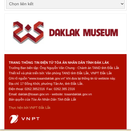
TRANG THÔNG TIN ĐIỆN TỬ TÒA ÁN NHÂN DÂN TỈNH ĐẮK LẮK
Trưởng Ban biên tập: Ông Nguyễn Văn Chung - Chánh án TAND tỉnh Đắk Lắk
Thiết kế và phát triển bởi: Văn phòng TAND tỉnh Đắk Lắk, VNPT Đắk Lắk
Ghi rõ nguồn “www.toaandaklak.gov.vn” khi đưa lại thông tin từ webiste này.
Địa chỉ: 17 Đồng Khởi, phường Tân An, tỉnh Đắk Lắk.
Điện thoại: 0262.3852316 Fax: 0262.385 2316
Email: daklak@toaan.gov.vn - website: toaandaklak.gov.vn
Bản quyền của Tòa Án Nhân Dân Tỉnh Đắk Lắk
Thực hiện bởi
VNPT Đắk Lắk