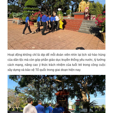
Hoạt động không chỉ là dịp để mỗi đoàn viên nhìn lại lịch sử hào hùng
của dân tộc mà còn góp phần giáo dục truyền thống yêu nước, lý tưởng
cách mạng, nâng cao ý thức trách nhiệm của tuổi trẻ trong công cuộc
xây dựng và bảo vệ Tổ quốc trong giai đoạn hiện nay.