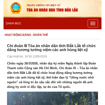
Toggle
DANH MỤC
navigatio
HOẠT ĐỘNG ĐẢNG - ĐOÀN THỂ
Chi đoàn III Tòa án nhân dân tỉnh Đắk Lắk tổ chức
dâng hương tưởng niệm các anh hùng liệt sỹ
Cập nhật lúc: 16:50 12/05/2026
Chiều ngày 26/3/2026, nhân dịp kỷ niệm Ngày thành lập Đoàn
Thanh niên Cộng sản Hồ Chí Minh, Chi đoàn III – Tòa án nhân
dân tỉnh Đắk Lắk đã tổ chức hoạt động dâng hương tưởng
niệm các anh hùng liệt sỹ, thể hiện đạo lý “Uống nước nhớ
nguồn” và lòng tri ân sâu sắc đối với những người đã anh
dũng hy sinh vì độc lập, tự do của Tổ quốc.