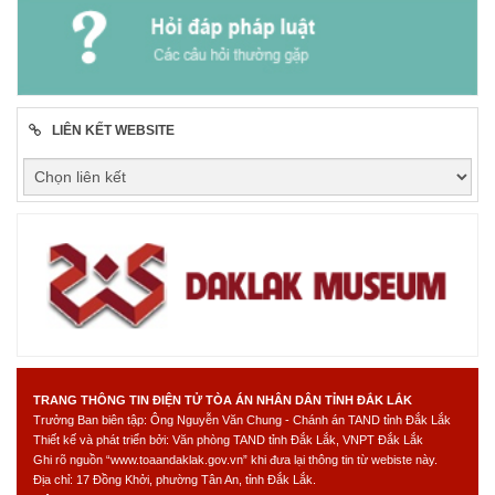
LIÊN KẾT WEBSITE
TRANG THÔNG TIN ĐIỆN TỬ TÒA ÁN NHÂN DÂN TỈNH ĐẮK LẮK
Trưởng Ban biên tập: Ông Nguyễn Văn Chung - Chánh án TAND tỉnh Đắk Lắk
Thiết kế và phát triển bởi: Văn phòng TAND tỉnh Đắk Lắk, VNPT Đắk Lắk
Ghi rõ nguồn “www.toaandaklak.gov.vn” khi đưa lại thông tin từ webiste này.
Địa chỉ: 17 Đồng Khởi, phường Tân An, tỉnh Đắk Lắk.