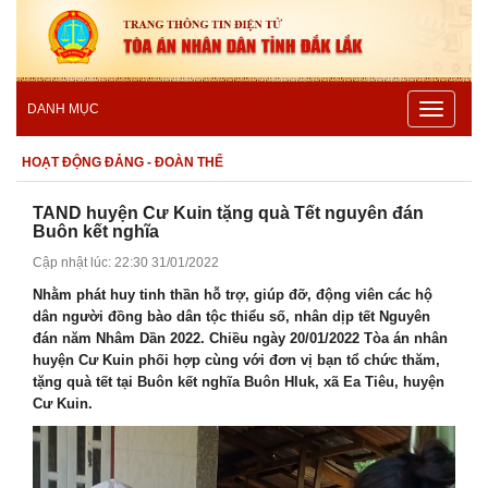
Toggle
DANH MỤC
navigatio
HOẠT ĐỘNG ĐẢNG - ĐOÀN THỂ
TAND huyện Cư Kuin tặng quà Tết nguyên đán
Buôn kết nghĩa
Cập nhật lúc: 22:30 31/01/2022
Nhằm phát huy tinh thần hỗ trợ, giúp đỡ, động viên các hộ
dân người đồng bào dân tộc thiểu số, nhân dịp tết Nguyên
đán năm Nhâm Dần 2022. Chiều ngày 20/01/2022 Tòa án nhân
huyện Cư Kuin phối hợp cùng với đơn vị bạn tổ chức thăm,
tặng quà tết tại Buôn kết nghĩa Buôn Hluk, xã Ea Tiêu, huyện
Cư Kuin.