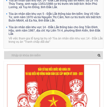
Tòa án nhân dân khu vực 14 - Đắk Lắk thông báo tìm kiếm: bà Lê Thị
Thùy Trang, sinh ngày 13/01/1988 cư trú trước khi biệt tích: thôn Phú
Lương, xã Tuy An Đông, tỉnh Đắk Lắk.
Tòa án nhân dân khu vực 5 - Đắk Lắk thông báo tìm kiếm: ông Võ Văn
Tư, sinh năm 1970 và bà Nguyễn Thị Cẩm; Nơi cư trú trước khi biệt tích:
Buôn Mblớt, xã Ea Na, tỉnh Đắk Lắk.
Tòa án nhân dân khu vực 14 - Đắk Lắk thông báo cho ông Trần Đình
Hậu, sinh năm 1987, địa chỉ: Kp Liên Trì 4, phường Bình Kiến, tỉnh Đắk
Lắk
Về việc tham gia tố tụng tại trụ sở Tòa án nhân dân khu vực 14 - Đắk Lắk
trong vụ án "Tranh chấp đất đai"