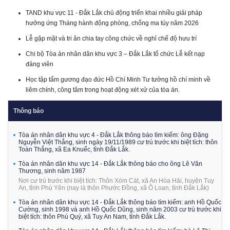
TAND khu vực 11 - Đắk Lắk chủ động triển khai nhiều giải pháp
hưởng ứng Tháng hành động phòng, chống ma túy năm 2026
Lễ gặp mặt và tri ân chia tay công chức về nghỉ chế độ hưu trí
Chi bộ Tòa án nhân dân khu vực 3 – Đắk Lắk tổ chức Lễ kết nạp
đảng viên
Học tập tấm gương đạo đức Hồ Chí Minh Tư tưởng hồ chí minh về
liêm chính, công tâm trong hoạt động xét xử của tòa án.
Thông báo
Tòa án nhân dân khu vực 4 - Đắk Lắk thông báo tìm kiếm: ông Đặng
Nguyễn Việt Thắng, sinh ngày 19/11/1989 cư trú trước khi biệt tích: thôn
Toàn Thắng, xã Ea Knuếc, tỉnh Đắk Lắk.
Tòa án nhân dân khu vực 14 - Đắk Lắk thông báo cho ông Lê Văn
Thương, sinh năm 1987
Nơi cư trú trước khi biệt tích: Thôn Xóm Cát, xã An Hòa Hải, huyện Tuy
An, tỉnh Phú Yên (nay là thôn Phước Đồng, xã Ô Loan, tỉnh Đắk Lắk)
Tòa án nhân dân khu vực 14 - Đắk Lắk thông báo tìm kiếm: anh Hồ Quốc
Cường, sinh 1998 và anh Hồ Quốc Dũng, sinh năm 2003 cư trú trước khi
biệt tích: thôn Phú Quý, xã Tuy An Nam, tỉnh Đắk Lắk.