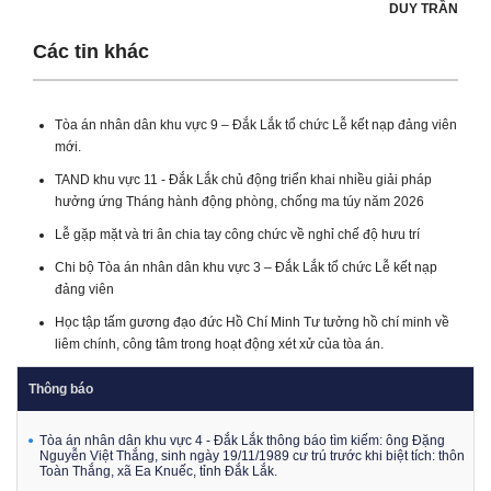
DUY TRẦN
Các tin khác
Tòa án nhân dân khu vực 9 – Đắk Lắk tổ chức Lễ kết nạp đảng viên
mới.
TAND khu vực 11 - Đắk Lắk chủ động triển khai nhiều giải pháp
hưởng ứng Tháng hành động phòng, chống ma túy năm 2026
Lễ gặp mặt và tri ân chia tay công chức về nghỉ chế độ hưu trí
Chi bộ Tòa án nhân dân khu vực 3 – Đắk Lắk tổ chức Lễ kết nạp
đảng viên
Học tập tấm gương đạo đức Hồ Chí Minh Tư tưởng hồ chí minh về
liêm chính, công tâm trong hoạt động xét xử của tòa án.
Thông báo
Tòa án nhân dân khu vực 4 - Đắk Lắk thông báo tìm kiếm: ông Đặng
Nguyễn Việt Thắng, sinh ngày 19/11/1989 cư trú trước khi biệt tích: thôn
Toàn Thắng, xã Ea Knuếc, tỉnh Đắk Lắk.