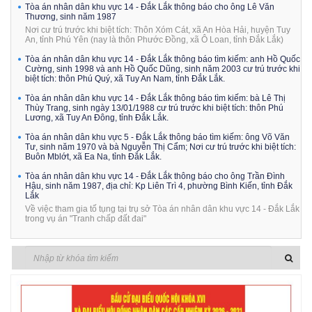
Tòa án nhân dân khu vực 14 - Đắk Lắk thông báo cho ông Lê Văn
Thương, sinh năm 1987
Nơi cư trú trước khi biệt tích: Thôn Xóm Cát, xã An Hòa Hải, huyện Tuy
An, tỉnh Phú Yên (nay là thôn Phước Đồng, xã Ô Loan, tỉnh Đắk Lắk)
Tòa án nhân dân khu vực 14 - Đắk Lắk thông báo tìm kiếm: anh Hồ Quốc
Cường, sinh 1998 và anh Hồ Quốc Dũng, sinh năm 2003 cư trú trước khi
biệt tích: thôn Phú Quý, xã Tuy An Nam, tỉnh Đắk Lắk.
Tòa án nhân dân khu vực 14 - Đắk Lắk thông báo tìm kiếm: bà Lê Thị
Thùy Trang, sinh ngày 13/01/1988 cư trú trước khi biệt tích: thôn Phú
Lương, xã Tuy An Đông, tỉnh Đắk Lắk.
Tòa án nhân dân khu vực 5 - Đắk Lắk thông báo tìm kiếm: ông Võ Văn
Tư, sinh năm 1970 và bà Nguyễn Thị Cẩm; Nơi cư trú trước khi biệt tích:
Buôn Mblớt, xã Ea Na, tỉnh Đắk Lắk.
Tòa án nhân dân khu vực 14 - Đắk Lắk thông báo cho ông Trần Đình
Hậu, sinh năm 1987, địa chỉ: Kp Liên Trì 4, phường Bình Kiến, tỉnh Đắk
Lắk
Về việc tham gia tố tụng tại trụ sở Tòa án nhân dân khu vực 14 - Đắk Lắk
trong vụ án "Tranh chấp đất đai"