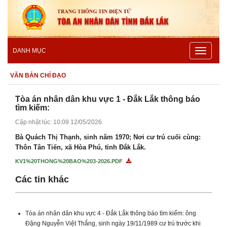
Toggle
DANH MỤC
navigatio
VĂN BẢN CHỈ ĐẠO
Tòa án nhân dân khu vực 1 - Đắk Lắk thông báo
tìm kiếm:
Cập nhật lúc: 10:09 12/05/2026
Bà Quách Thị Thạnh, sinh năm 1970; Nơi cư trú cuối cùng:
Thôn Tân Tiến, xã Hòa Phú, tỉnh Đắk Lắk.
KV1%20THONG%20BAO%203-2026.PDF
Các tin khác
Tòa án nhân dân khu vực 4 - Đắk Lắk thông báo tìm kiếm: ông
Đặng Nguyễn Việt Thắng, sinh ngày 19/11/1989 cư trú trước khi