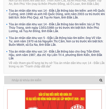
Nơi cư trú trước khi biệt tích: Thôn Xóm Cát, xã An Hòa Hải, huyện Tuy
An, tỉnh Phú Yên (nay là thôn Phước Đồng, xã Ô Loan, tỉnh Đắk Lắk)
Tòa án nhân dân khu vực 14 - Đắk Lắk thông báo tìm kiếm: anh Hồ Quốc
Cường, sinh 1998 và anh Hồ Quốc Dũng, sinh năm 2003 cư trú trước khi
biệt tích: thôn Phú Quý, xã Tuy An Nam, tỉnh Đắk Lắk.
Tòa án nhân dân khu vực 14 - Đắk Lắk thông báo tìm kiếm: bà Lê Thị
Thùy Trang, sinh ngày 13/01/1988 cư trú trước khi biệt tích: thôn Phú
Lương, xã Tuy An Đông, tỉnh Đắk Lắk.
Tòa án nhân dân khu vực 5 - Đắk Lắk thông báo tìm kiếm: ông Võ Văn
Tư, sinh năm 1970 và bà Nguyễn Thị Cẩm; Nơi cư trú trước khi biệt tích:
Buôn Mblớt, xã Ea Na, tỉnh Đắk Lắk.
Tòa án nhân dân khu vực 14 - Đắk Lắk thông báo cho ông Trần Đình
Hậu, sinh năm 1987, địa chỉ: Kp Liên Trì 4, phường Bình Kiến, tỉnh Đắk
Lắk
Về việc tham gia tố tụng tại trụ sở Tòa án nhân dân khu vực 14 - Đắk Lắk
trong vụ án "Tranh chấp đất đai"