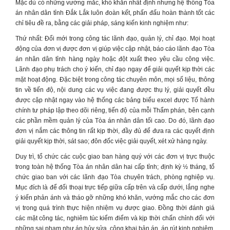
Mặc dù có những vướng mắc, khó khăn nhất định nhưng hệ thống Tòa
án nhân dân tỉnh Đắk Lắk luôn đoàn kết, phấn đấu hoàn thành tốt các
chỉ tiêu đề ra, bằng các giải pháp, sáng kiến kinh nghiệm như:
Thứ nhất: Đổi mới trong công tác lãnh đạo, quản lý, chỉ đạo. Mọi hoạt
động của đơn vị được đơn vị giúp việc cập nhật, báo cáo lãnh đạo Tòa
án nhân dân tỉnh hàng ngày hoặc đột xuất theo yêu cầu công việc.
Lãnh đạo phụ trách cho ý kiến, chỉ đạo ngay để giải quyết kịp thời các
mặt hoạt động. Đặc biệt trong công tác chuyên môn, mọi số liệu, thông
tin về tiến độ, nội dung các vụ việc đang được thụ lý, giải quyết đều
được cập nhật ngay vào hệ thống các bảng biểu excel được Tổ hành
chính tư pháp lập theo dõi riêng, tiến độ của mỗi Thẩm phán, bên cạnh
các phần mềm quản lý của Tòa án nhân dân tối cao. Do đó, lãnh đạo
đơn vị nắm các thông tin rất kịp thời, đầy đủ để đưa ra các quyết định
giải quyết kịp thời, sát sao; đôn đốc việc giải quyết, xét xử hàng ngày.
Duy trì, tổ chức các cuộc giao ban hàng quý với các đơn vị trực thuộc
trong toàn hệ thống Tòa án nhân dân hai cấp tỉnh; định kỳ ½ tháng, tổ
chức giao ban với các lãnh đạo Tòa chuyên trách, phòng nghiệp vụ.
Mục đích là để đối thoại trực tiếp giữa cấp trên và cấp dưới, lắng nghe
ý kiến phản ánh và tháo gỡ những khó khăn, vướng mắc cho các đơn
vị trong quá trình thực hiện nhiệm vụ được giao. Đồng thời đánh giá
các mặt công tác, nghiêm túc kiểm điểm và kịp thời chấn chỉnh đối với
những sai phạm như án hủy sửa, công khai bản án, án rút kinh nghiệm,