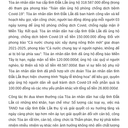
Tòa án nhân dân hai cấp tỉnh Đắk Lắk ủng hộ 318.587.000 đồng (trong
đó tham gia phong trào “Toàn dân ủng hộ phòng chống dịch bệnh
Covid-19”: Tòa án nhân dân tỉnh Đắk Lắk đã ban hành công văn và kế
hoạch kêu gọi, vận công chức, người lao động đóng góp mỗi người 03
ngày lương để ủng hộ phòng chống dịch Covid, chống ngập mặn ở
Miền Tây. Kết quả: Tòa án nhân dân hai cấp tỉnh Đắk Lắk đã ủng hộ
phòng, chống dịch bệnh Covid-19 số tiền 150.000.000 đồng. Đối với
phong trào “Cả nước chung sức xây dựng nông thôn mới” giai đoạn
2021-2025, phong trào “Cả nước chung tay vì người nghèo, không để
ai bị bỏ lại phía sau”: Tòa án nhân dân tỉnh đã ủng hộ đồng bào Miền
Tây bị hạn, ngập mặn số tiền 120.000.000đ; ủng hộ các quỹ vì người
nghèo, từ thiện xã hội số tiền 48.587.000đ. Ban vì sự tiến bộ phụ nữ
Tòa án nhân dân tỉnh đã phối hợp với chi đoàn Tòa án nhân dân tỉnh
Đắk Lắk thực hiện chương trình “Ngày lễ không hoa” để kêu gọi, quyên
góp ủng hộ người dân về quê tránh dịch Covid-19 mỗi phần quà là
100.000 đồng và các nhu yếu phẩm khác với tổng số tiền 26.800.000đ.
Công tác thi đua khen thưởng của Tòa án nhân dân hai cấp tỉnh Đắk
Lắk có những khó khăn, hạn chế như: Số lượng các loại vụ, việc mà
TAND hai cấp tỉnh Đắk Lắk thụ lý và giải quyết có xu hướng tăng và
ngày càng phức tạp hơn nên áp lực giải quyết án đối với cán bộ, công
chức Tòa án rất lớn, cán bộ, công chức là Thẩm phán, thư ký phải kiêm
nhiệm nhiều nhiệm vụ khác nên ảnh hưởng không nhỏ đến chất lượng