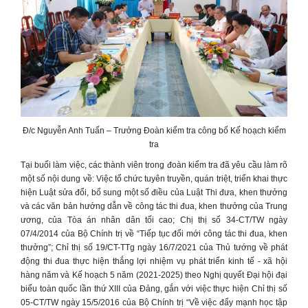
Đ/c Nguyễn Anh Tuấn – Trưởng Đoàn kiểm tra công bố Kế hoạch kiểm
tra
Tại buổi làm việc, các thành viên trong đoàn kiểm tra đã yêu cầu làm rõ
một số nội dung về: Việc tổ chức tuyên truyền, quán triệt, triển khai thực
hiện Luật sửa đổi, bổ sung một số điều của Luật Thi đưa, khen thưởng
và các văn bản hướng dẫn về công tác thi đua, khen thưởng của Trung
ương, của Tòa án nhân dân tối cao; Chị thị số 34-CT/TW ngày
07/4/2014 của Bộ Chính trị về “Tiếp tục đổi mới công tác thi đua, khen
thưởng”; Chỉ thị số 19/CT-TTg ngày 16/7/2021 của Thủ tướng về phát
động thi đua thực hiện thắng lợi nhiệm vụ phát triển kinh tế - xã hội
hàng năm và Kế hoạch 5 năm (2021-2025) theo Nghị quyết Đại hội đại
biểu toàn quốc lần thứ XIII của Đảng, gắn với việc thực hiện Chỉ thị số
05-CT/TW ngày 15/5/2016 của Bộ Chính trị “Về việc đẩy mạnh học tập