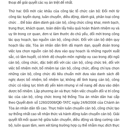
thoại để giải quyết các vụ án triệt để nhất.
Thứ hai: Đổi mới các khâu của công tác tổ chức cán bộ: Đổi mới từ
công tác tuyển dụng, luân chuyển, điều động, đánh giá, phân loại công
chức …Để bảo đảm đánh giá cán bộ, công chức công khai, minh bạch,
trung thực, khách quan, toàn diện lấy hiệu quả hoàn thành nhiệm vụ và
uy tín trong cơ quan, đơn vị làm thước đo chủ yếu, đổi mới trong công
tác quy hoạch, tạo nguồn cán bộ, công chức. Đối với cán bộ diện quy
hoạch lâu dài, Tòa án nhân dân tỉnh đã mạnh dạn, quyết đoán trong
việc lựa chọn nguồn cán bộ đưa vào quy hoạch là những người xuất
sắc, có tâm huyết, có trình độ chuyên môn nghiệp vụ cao trong đội ngũ
cán bộ, công chức, đặc biệt đối với các cán bộ, công chức trẻ, đối với
việc bổ nhiệm mới, bổ nhiệm lại cán bộ, công chức, đồng chí lựa chọn
những cán bộ, công chức đủ tiêu chuẩn mới đưa vào danh sách đề
nghị được bổ nhiệm, bổ nhiệm lại; không để tình trạng cán bộ, công
chức có năng lực trình độ yến kém nhưng vì nể nang để đưa vào diện
được bổ nhiệm. Lập phương án và thực hiện việc chuyển đổi vị trí công
tác của cán bộ, công chức trong hệ thống Tòa án nhân dân hai cấp
theo Quyết định số 1260/2008/QĐ-TATC ngày 24/9/2008 của Chánh án
Tòa án nhân dân tối cao. Thực hiện luân chuyển cán bộ, công chức tạo
sự thống nhất cao về nhận thức và hành động luân chuyển cán bộ. Giải
quyết tốt mối quan hệ giữa luân chuyển, điều động và tăng cường cán
bộ, luôn quan tâm, xem xét từng trường hợp cụ thể nhằm mục đích thực