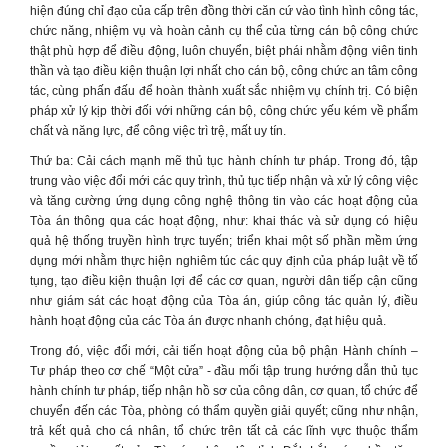
hiện đúng chỉ đạo của cấp trên đồng thời căn cứ vào tình hình công tác,
chức năng, nhiệm vụ và hoàn cảnh cụ thể của từng cán bộ công chức
thật phù hợp để điều động, luôn chuyển, biệt phái nhằm động viên tinh
thần và tạo điều kiện thuận lợi nhất cho cán bộ, công chức an tâm công
tác, cùng phấn đấu để hoàn thành xuất sắc nhiệm vụ chính trị. Có biện
pháp xử lý kịp thời đối với những cán bộ, công chức yếu kém về phẩm
chất và năng lực, để công việc trì trệ, mất uy tín.
Thứ ba: Cải cách mạnh mẽ thủ tục hành chính tư pháp. Trong đó, tập
trung vào việc đổi mới các quy trình, thủ tục tiếp nhận và xử lý công việc
và tăng cường ứng dụng công nghệ thông tin vào các hoạt động của
Tòa án thông qua các hoạt động, như: khai thác và sử dụng có hiệu
quả hệ thống truyền hình trực tuyến; triển khai một số phần mềm ứng
dụng mới nhằm thực hiện nghiêm túc các quy định của pháp luật về tố
tụng, tạo điều kiện thuận lợi để các cơ quan, người dân tiếp cận cũng
như giám sát các hoạt động của Tòa án, giúp công tác quản lý, điều
hành hoạt động của các Tòa án được nhanh chóng, đạt hiệu quả.
Trong đó, việc đổi mới, cải tiến hoạt động của bộ phận Hành chính –
Tư pháp theo cơ chế “Một cửa” - đầu mối tập trung hướng dẫn thủ tục
hành chính tư pháp, tiếp nhận hồ sơ của công dân, cơ quan, tổ chức để
chuyển đến các Tòa, phòng có thẩm quyền giải quyết; cũng như nhận,
trả kết quả cho cá nhân, tổ chức trên tất cả các lĩnh vực thuộc thẩm