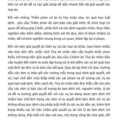
trên cơ sở đó đề ra các giải pháp để đẩy nhanh tiến độ giải quyết các
loại án.
Đối với những Thẩm phán có án bị hủy hoặc sửa, án quá hạn luật
định…yêu cầu Thẩm phán đó làm báo cáo giải trình, tổ chức họp cơ
quan để đóng góp ý kiến, phân tích và xác định nguyên nhân; thực hiện
nghiêm việc kiểm điểm, không bình xét thi đua, làm rõ trách nhiệm cá
nhân, để rút kinh nghiệm chung trong cơ quan, tránh lặp lại vi phạm.
Đối với việc giải quyết án Dân sự và các loại án khác, ban hành nhiều
văn bản đôn đốc, nhắc nhở Tòa án nhân dân cấp huyện khắc phục
thiếu sót trong việc giải quyết án; yêu cầu Chánh án Tòa án nhân dân
cấp huyện tiến hành rà soát, tập trung xử lý dứt điểm các vụ án quá hạn
luật định tại đơn vị và báo cáo kết quả. Qua đó kịp thời chỉ đạo, hướng
dẫn các đơn vị tháo gỡ các vướng mắc trong quá trình giải quyết, xét
xử, hạn chế đến mức thấp nhất các sai phạm và số lượng các vụ án
quá hạn luật định. Bên cạnh đó, Tòa án nhân dân tỉnh Đắk Lắk còn yêu
cầu các đơn vị báo cáo số lượng án tạm đình chỉ, nguyên nhân, lý do
và đề ra hướng giải quyết đối với các vụ án đang được tạm đình chỉ
nhằm hạn chế tình trạng các đơn vị ra quyết định tạm đình chỉ vụ án
không đúng quy định của pháp luật nhất là các vụ án dân sự, tránh tình
trạng khiếu nại về việc chậm giải quyết vụ án với lý do tạm đình chỉ
không đúng. Đặc biệt chỉ đạo sát sao, chú trọng công tác hòa giải, đối