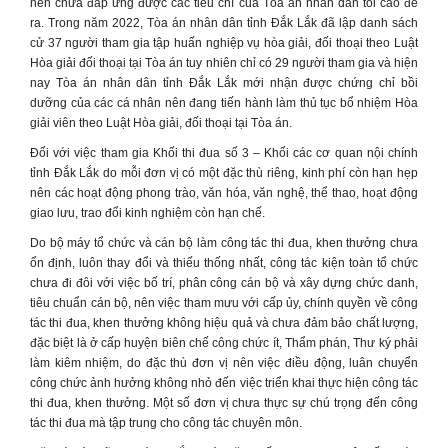
nên chưa đáp ứng được các tiêu chí của Tòa án nhân dân tối cao đề
ra. Trong năm 2022, Tòa án nhân dân tỉnh Đắk Lắk đã lập danh sách
cử 37 người tham gia tập huấn nghiệp vụ hòa giải, đối thoại theo Luật
Hòa giải đối thoại tại Tòa án tuy nhiên chỉ có 29 người tham gia và hiện
nay Tòa án nhân dân tỉnh Đắk Lắk mới nhận được chứng chỉ bồi
dưỡng của các cá nhân nên đang tiến hành làm thủ tục bổ nhiệm Hòa
giải viên theo Luật Hòa giải, đối thoại tại Tòa án.
Đối với việc tham gia Khối thi đua số 3 – Khối các cơ quan nội chính
tỉnh Đắk Lắk do mỗi đơn vị có một đặc thù riêng, kinh phí còn hạn hẹp
nên các hoạt động phong trào, văn hóa, văn nghệ, thể thao, hoạt động
giao lưu, trao đổi kinh nghiệm còn hạn chế.
Do bộ máy tổ chức và cán bộ làm công tác thi đua, khen thưởng chưa
ổn định, luôn thay đổi và thiếu thống nhất, công tác kiện toàn tổ chức
chưa đi đôi với việc bố trí, phân công cán bộ và xây dựng chức danh,
tiêu chuẩn cán bộ, nên việc tham mưu với cấp ủy, chính quyền về công
tác thi đua, khen thưởng không hiệu quả và chưa đảm bảo chất lượng,
đặc biệt là ở cấp huyện biên chế công chức ít, Thẩm phán, Thư ký phải
làm kiêm nhiệm, do đặc thù đơn vị nên việc điều động, luân chuyển
công chức ảnh hưởng không nhỏ đến việc triển khai thực hiện công tác
thi đua, khen thưởng. Một số đơn vị chưa thực sự chú trọng đến công
tác thi đua mà tập trung cho công tác chuyên môn.