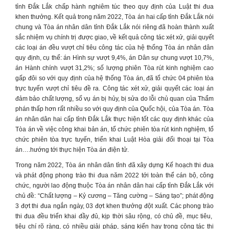
tỉnh Đắk Lắk chấp hành nghiêm túc theo quy định của Luật thi đua
khen thưởng. Kết quả trong năm 2022, Tòa án hai cấp tỉnh Đắk Lắk nói
chung và Tòa án nhân dân tỉnh Đắk Lắk nói riêng đã hoàn thành xuất
sắc nhiệm vụ chính trị được giao, về kết quả công tác xét xử, giải quyết
các loại án đều vượt chỉ tiêu công tác của hệ thống Tòa án nhân dân
quy định, cụ thể: án Hình sự vượt 9,4%, án Dân sự chung vượt 10,7%,
án Hành chính vượt 31,2%; số lượng phiên Tòa rút kinh nghiệm cao
gấp đôi so với quy định của hệ thống Tòa án, đã tổ chức 04 phiên tòa
trực tuyến vượt chỉ tiêu đề ra. Công tác xét xử, giải quyết các loại án
đảm bảo chất lượng, số vụ án bị hủy, bị sửa do lỗi chủ quan của Thẩm
phán thấp hơn rất nhiều so với quy định của Quốc hội, của Tòa án. Tòa
án nhân dân hai cấp tỉnh Đắk Lắk thực hiện tốt các quy định khác của
Tòa án về việc công khai bản án, tổ chức phiên tòa rút kinh nghiệm, tổ
chức phiên tòa trực tuyến, triển khai Luật Hòa giải đối thoại tại Tòa
án….hướng tới thực hiện Tòa án điện tử.
Trong năm 2022, Tòa án nhân dân tỉnh đã xây dựng Kế hoạch thi đua
và phát động phong trào thi đua năm 2022 tới toàn thể cán bộ, công
chức, người lao động thuộc Tòa án nhân dân hai cấp tỉnh Đắk Lắk với
chủ đề: “Chất lượng – Kỷ cương – Tăng cường – Sáng tạo”; phát động
3 đợt thi đua ngắn ngày, 03 đợt khen thưởng đột xuất. Các phong trào
thi đua đều triển khai đầy đủ, kịp thời sâu rộng, có chủ đề, mục tiêu,
tiêu chí rõ ràng, có nhiều giải pháp, sáng kiến hay trong công tác thi