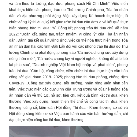
và làm theo tư tưởng, đạo đức, phong cách Hồ Chí Minh”. Việc triển
khai thực hiện các phong trào do Thủ tướng Chính phủ, Tòa án nhân
dân và địa phương phát động. Việc xây dựng Kế hoạch thực hiện; tổ
chức đăng ký thi đua, ký kết giao ước thi đua của đơn vị và kết quả thực
hiện phong trào thi đua: “Vì Công lý”; phong trào thi đua chủ đề năm
2022: “Đoàn kết, sáng tạo, trách nhiệm, vì công lý” của Tòa án nhân
dân. Đánh giá kết quả hưởng ứng, việc cụ thể hóa thực hiện trong Tòa
án nhân dân hai cấp tỉnh Đắk Lắk đối với các phong trào thi đua do Thủ
tướng Chính phủ phát động: phong trào “Cả nước chung sức xây dựng
nông thôn mới”, “Cả nước chung tay vì người nghèo, không để ai bị bỏ
lại phía sau”, “Doanh nghiệp Việt Nam hội nhập và phát triển”; phong
trào thi đua “Cán bộ, công chức, viên chức thi đua thực hiện văn hóa
công sở” giai đoạn 2019- 2025; phong trào thi đua phòng, chống dịch
Covid-19....Công tác xây dựng, bồi dưỡng, nhân rộng điển hình tiên
tiến. Việc thực hiện các quy định của Trung ương và của hệ thống Tòa
án nhân dân về thủ tục, hồ sơ, tiêu chí, kết quả bình xét thi đua, khen
thưởng, Việc xây dựng, hoàn thiện thể chế về công tác thi đua, khen
thưởng: củng cố, kiện toàn Hội đồng Thi đua - Khen thưởng cơ sở và
Hội đồng sáng kiến cơ sở.Việc ban hành các văn bản hướng dẫn, chỉ
đạo, thực hiện công tác thi đua, khen thưởng...