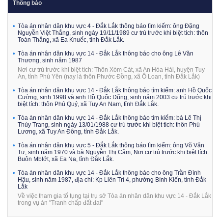
Thông báo
Tòa án nhân dân khu vực 4 - Đắk Lắk thông báo tìm kiếm: ông Đặng
Nguyễn Việt Thắng, sinh ngày 19/11/1989 cư trú trước khi biệt tích: thôn
Toàn Thắng, xã Ea Knuếc, tỉnh Đắk Lắk.
Tòa án nhân dân khu vực 14 - Đắk Lắk thông báo cho ông Lê Văn
Thương, sinh năm 1987
Nơi cư trú trước khi biệt tích: Thôn Xóm Cát, xã An Hòa Hải, huyện Tuy
An, tỉnh Phú Yên (nay là thôn Phước Đồng, xã Ô Loan, tỉnh Đắk Lắk)
Tòa án nhân dân khu vực 14 - Đắk Lắk thông báo tìm kiếm: anh Hồ Quốc
Cường, sinh 1998 và anh Hồ Quốc Dũng, sinh năm 2003 cư trú trước khi
biệt tích: thôn Phú Quý, xã Tuy An Nam, tỉnh Đắk Lắk.
Tòa án nhân dân khu vực 14 - Đắk Lắk thông báo tìm kiếm: bà Lê Thị
Thùy Trang, sinh ngày 13/01/1988 cư trú trước khi biệt tích: thôn Phú
Lương, xã Tuy An Đông, tỉnh Đắk Lắk.
Tòa án nhân dân khu vực 5 - Đắk Lắk thông báo tìm kiếm: ông Võ Văn
Tư, sinh năm 1970 và bà Nguyễn Thị Cẩm; Nơi cư trú trước khi biệt tích:
Buôn Mblớt, xã Ea Na, tỉnh Đắk Lắk.
Tòa án nhân dân khu vực 14 - Đắk Lắk thông báo cho ông Trần Đình
Hậu, sinh năm 1987, địa chỉ: Kp Liên Trì 4, phường Bình Kiến, tỉnh Đắk
Lắk
Về việc tham gia tố tụng tại trụ sở Tòa án nhân dân khu vực 14 - Đắk Lắk
trong vụ án "Tranh chấp đất đai"