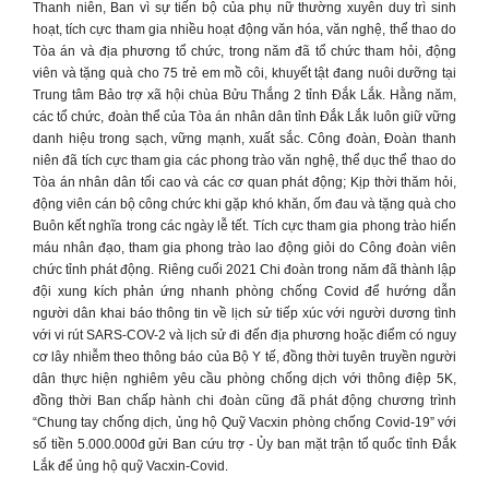
Thanh niên, Ban vì sự tiến bộ của phụ nữ thường xuyên duy trì sinh
hoạt, tích cực tham gia nhiều hoạt động văn hóa, văn nghệ, thể thao do
Tòa án và địa phương tổ chức, trong năm đã tổ chức tham hỏi, động
viên và tặng quà cho 75 trẻ em mồ côi, khuyết tật đang nuôi dưỡng tại
Trung tâm Bảo trợ xã hội chùa Bửu Thắng 2 tỉnh Đắk Lắk. Hằng năm,
các tổ chức, đoàn thể của Tòa án nhân dân tỉnh Đắk Lắk luôn giữ vững
danh hiệu trong sạch, vững mạnh, xuất sắc. Công đoàn, Đoàn thanh
niên đã tích cực tham gia các phong trào văn nghệ, thể dục thể thao do
Tòa án nhân dân tối cao và các cơ quan phát động; Kịp thời thăm hỏi,
động viên cán bộ công chức khi gặp khó khăn, ốm đau và tặng quà cho
Buôn kết nghĩa trong các ngày lễ tết. Tích cực tham gia phong trào hiến
máu nhân đạo, tham gia phong trào lao động giỏi do Công đoàn viên
chức tỉnh phát động. Riêng cuối 2021 Chi đoàn trong năm đã thành lập
đội xung kích phản ứng nhanh phòng chống Covid để hướng dẫn
người dân khai báo thông tin về lịch sử tiếp xúc với người dương tình
với vi rút SARS-COV-2 và lịch sử đi đến địa phương hoặc điểm có nguy
cơ lây nhiễm theo thông báo của Bộ Y tế, đồng thời tuyên truyền người
dân thực hiện nghiêm yêu cầu phòng chống dịch với thông điệp 5K,
đồng thời Ban chấp hành chi đoàn cũng đã phát động chương trình
“Chung tay chống dịch, ủng hộ Quỹ Vacxin phòng chống Covid-19” với
số tiền 5.000.000đ gửi Ban cứu trợ - Ủy ban mặt trận tổ quốc tỉnh Đắk
Lắk để ủng hộ quỹ Vacxin-Covid.