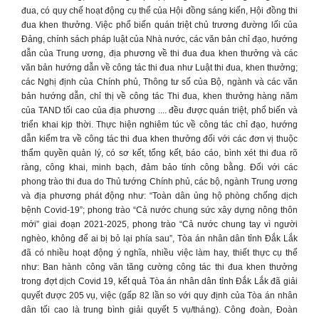
đua, có quy chế hoạt động cụ thể của Hội đồng sáng kiến, Hội đồng thi
đua khen thưởng. Việc phổ biến quán triệt chủ trương đường lối của
Đảng, chính sách pháp luật của Nhà nước, các văn bản chỉ đạo, hướng
dẫn của Trung ương, địa phương về thi đua đua khen thưởng và các
văn bản hướng dẫn về công tác thi đua như Luật thi đua, khen thưởng;
các Nghị định của Chính phủ, Thông tư số của Bộ, ngành và các văn
bản hướng dẫn, chỉ thị về công tác Thi đua, khen thưởng hàng năm
của TAND tối cao của địa phương .... đều được quán triệt, phổ biến và
triển khai kịp thời. Thực hiện nghiêm túc về công tác chỉ đạo, hướng
dẫn kiểm tra về công tác thi đua khen thưởng đối với các đơn vị thuộc
thẩm quyền quản lý, có sơ kết, tổng kết, báo cáo, bình xét thi đua rõ
ràng, công khai, minh bạch, đảm bảo tính công bằng. Đối với các
phong trào thi đua do Thủ tướng Chính phủ, các bộ, ngành Trung ương
và địa phương phát động như: “Toàn dân ủng hộ phòng chống dịch
bệnh Covid-19”; phong trào “Cả nước chung sức xây dựng nông thôn
mới” giai đoạn 2021-2025, phong trào “Cả nước chung tay vì người
nghèo, không để ai bị bỏ lại phía sau”, Tòa án nhân dân tỉnh Đắk Lắk
đã có nhiều hoạt động ý nghĩa, nhiều việc làm hay, thiết thực cụ thể
như: Ban hành công văn tăng cường công tác thi đua khen thưởng
trong đợt dịch Covid 19, kết quả Tòa án nhân dân tỉnh Đắk Lắk đã giải
quyết được 205 vụ, việc (gấp 82 lần so với quy định của Tòa án nhân
dân tối cao là trung bình giải quyết 5 vụ/tháng). Công đoàn, Đoàn