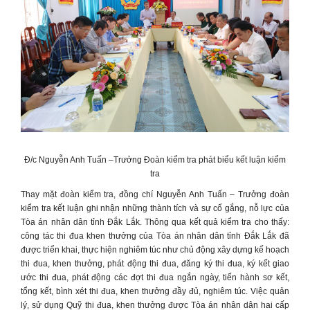
Đ/c Nguyễn Anh Tuấn –Trưởng Đoàn kiểm tra phát biểu kết luận kiểm
tra
Thay mặt đoàn kiểm tra, đồng chí Nguyễn Anh Tuấn – Trưởng đoàn
kiểm tra kết luận ghi nhận những thành tích và sự cố gắng, nỗ lực của
Tòa án nhân dân tỉnh Đắk Lắk. Thông qua kết quả kiểm tra cho thấy:
công tác thi đua khen thưởng của Tòa án nhân dân tỉnh Đắk Lắk đã
được triển khai, thực hiện nghiêm túc như chủ động xây dựng kế hoạch
thi đua, khen thưởng, phát động thi đua, đăng ký thi đua, ký kết giao
ước thi đua, phát động các đợt thi đua ngắn ngày, tiến hành sơ kết,
tổng kết, bình xét thi đua, khen thưởng đầy đủ, nghiêm túc. Việc quản
lý, sử dụng Quỹ thi đua, khen thưởng được Tòa án nhân dân hai cấp