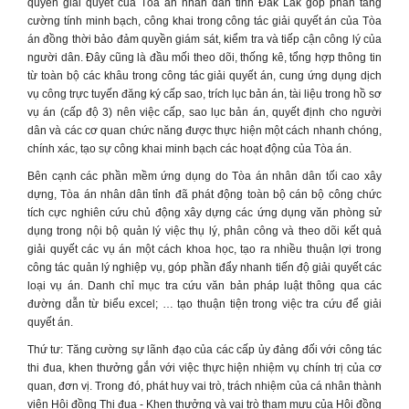
quyền giải quyết của Tòa án nhân dân tỉnh Đắk Lắk góp phần tăng
cường tính minh bạch, công khai trong công tác giải quyết án của Tòa
án đồng thời bảo đảm quyền giám sát, kiểm tra và tiếp cận công lý của
người dân. Đây cũng là đầu mối theo dõi, thống kê, tổng hợp thông tin
từ toàn bộ các khâu trong công tác giải quyết án, cung ứng dụng dịch
vụ công trực tuyến đăng ký cấp sao, trích lục bản án, tài liệu trong hồ sơ
vụ án (cấp độ 3) nên việc cấp, sao lục bản án, quyết định cho người
dân và các cơ quan chức năng được thực hiện một cách nhanh chóng,
chính xác, tạo sự công khai minh bạch các hoạt động của Tòa án.
Bên cạnh các phần mềm ứng dụng do Tòa án nhân dân tối cao xây
dựng, Tòa án nhân dân tỉnh đã phát động toàn bộ cán bộ công chức
tích cực nghiên cứu chủ động xây dựng các ứng dụng văn phòng sử
dụng trong nội bộ quản lý việc thụ lý, phân công và theo dõi kết quả
giải quyết các vụ án một cách khoa học, tạo ra nhiều thuận lợi trong
công tác quản lý nghiệp vụ, góp phần đẩy nhanh tiến độ giải quyết các
loại vụ án. Danh chỉ mục tra cứu văn bản pháp luật thông qua các
đường dẫn từ biểu excel; … tạo thuận tiện trong việc tra cứu để giải
quyết án.
Thứ tư: Tăng cường sự lãnh đạo của các cấp ủy đảng đối với công tác
thi đua, khen thưởng gắn với việc thực hiện nhiệm vụ chính trị của cơ
quan, đơn vị. Trong đó, phát huy vai trò, trách nhiệm của cá nhân thành
viên Hội đồng Thi đua - Khen thưởng và vai trò tham mưu của Hội đồng