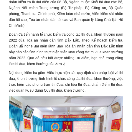
đoàn kiểm tra là đại diện của 08 Bộ, Ngành thuộc Khối thi đua các Bộ,
Ngành Nội chính Trung ương (Bộ Tư pháp, Bộ Công an, Bộ Quốc
phòng, Thanh tra Chính phủ, Kiểm toán nhà nước, Viện kiểm sát nhân
dân tối cao, Tòa án nhân dân tối cao và Ban quản lý Lăng Chủ tịch Hồ
Chí Minh).
Đoàn đã tiến hành tổ chức kiểm tra công tác thi đua, khen thưởng năm
2022 của Tòa án nhân dân tỉnh Đắk Lắk. Theo Kế hoạch kiểm tra,
Đoàn đã nghe đại diện lãnh đạo Tòa án nhân dân tỉnh Đắk Lắk trình
bày báo cáo tình hình thực hiện triển khai công tác thi đua khen thưởng
năm 2022. Qua đó nêu bật được những ưu điểm, hạn chế trong công
tác thi đua, khen thưởng của đơn vị.
Nội dung kiểm tra gồm: Việc thực hiện các quy định của pháp luật về thi
đua, khen thưởng; tình hình tổ chức công tác thi đua, khen thưởng; việc
thực hiện các phong trào thi đua, chỉ tiêu thi đua, chấm điểm thi đua;
việc quản lý, sử dụng Quỹ thi đua, khen thưởng.