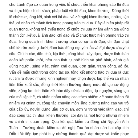
cho Lãnh đạo cơ quan trong việc tổ chức triển khai phong trào thi đua
và thực hiện chính sách, pháp luật về thi đua, khen thưởng. Đồng thời
tổ chức sơ, tổng kết, bình xét thi đua và đề nghị khen thưởng những tập
thể, cá nhân có thành tích trong phong trào thi đua. Đây là biện pháp rất
quan trọng, không thể thiếu trong tổ chức thi đua nhằm đánh giá đúng
thành tích, kết quả lãnh đạo, chỉ đạo và tổ chức thực hiện phong trào thi
đua. Trong quá trình khen thưởng phải có sự lãnh đạo, chỉ đạo chặt
chẽ từ trên xuống dưới, đảm bảo đúng nguyên tắc và đạt được các yêu
cầu: Chính xác, dân chủ, kịp thời, công khai, xây dựng được tinh thần
đoàn kết phấn khời, nêu cao tính tự phê bình và phê bình, đánh giá
đúng người, đúng việc, tránh chủ quan, đơn giản, tranh công, đổ lỗi.
Vấn đề mấu chốt trong công tác sơ, tổng kết phong trào thi đua là đúc
rút tìm ra được những kinh nghiệm hay, chọn được tập thể và cá nhân
tiên tiến xuất sắc, đồng thời khen thưởng đúng mức để tạo sự động
viên, động lực tinh thần để thúc đẩy sức lao động tự nguyện, sáng tạo
của mỗi tập thể, cá nhân nhằm nâng cao trách nhiệm để hoàn thành tốt
nhiệm vụ chính trị, công tác chuyên mônTăng cường nâng cao vai trò
của cấp ủy, người đứng đầu cơ quan, đơn vị trong việc lãnh đạo, chỉ
đạo công tác thi đua, khen thưởng, coi đây là một trong những nhiệm
vụ chính trị quan trọng. Qua kết quả kiểm tra đồng chí Nguyễn Anh
Tuấn – Trưởng đoàn kiểm tra đề nghị Tòa án nhân dân hai cấp tỉnh
Đắk Lắk tiếp tục phát huy những thành quả đạt được và khắc phục