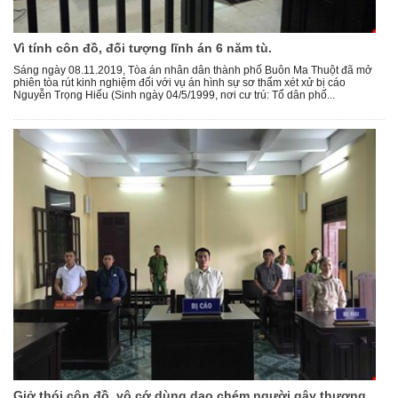
Vì tính côn đồ, đối tượng lĩnh án 6 năm tù.
Sáng ngày 08.11.2019, Tòa án nhân dân thành phố Buôn Ma Thuột đã mở
phiên tòa rút kinh nghiệm đối với vụ án hình sự sơ thẩm xét xử bị cáo
Nguyễn Trọng Hiếu (Sinh ngày 04/5/1999, nơi cư trú: Tổ dân phố...
Giở thói côn đồ, vô cớ dùng dao chém người gây thương