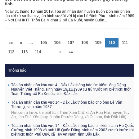
tích
Ngày 31 tháng 10 năm 2019, Tòa án nhân dân huyện Buôn Đôn mở phiên
tòa xét xử sơ thẩm vụ án hình sự đối với bị cáo Lê Đình Phú – sinh năm 1989
– Nơi ĐKHKTT: Thôn Ea M’dhar 2, xã Ea Nuôl, huyện Buôn...
««
«
…
105
106
107
108
109
110
111
112
113
114
…
»
»»
Thông báo
Tòa án nhân dân khu vực 4 - Đắk Lắk thông báo tìm kiếm: ông Đặng
Nguyễn Việt Thắng, sinh ngày 19/11/1989 cư trú trước khi biệt tích: thôn
Toàn Thắng, xã Ea Knuếc, tỉnh Đắk Lắk.
Tòa án nhân dân khu vực 14 - Đắk Lắk thông báo cho ông Lê Văn
Thương, sinh năm 1987
Nơi cư trú trước khi biệt tích: Thôn Xóm Cát, xã An Hòa Hải, huyện Tuy
An, tỉnh Phú Yên (nay là thôn Phước Đồng, xã Ô Loan, tỉnh Đắk Lắk)
Tòa án nhân dân khu vực 14 - Đắk Lắk thông báo tìm kiếm: anh Hồ Quốc
Cường, sinh 1998 và anh Hồ Quốc Dũng, sinh năm 2003 cư trú trước khi
biệt tích: thôn Phú Quý, xã Tuy An Nam, tỉnh Đắk Lắk.