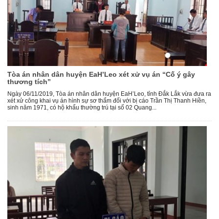
Tòa án nhân dân huyện EaH’Leo xét xử vụ án “Cố ý gây
thương tích”
Ngày 06/11/2019, Tòa án nhân dân huyện EaH’Leo, tỉnh Đắk Lắk vừa đưa ra
xét xử công khai vụ án hình sự sơ thẩm đối với bị cáo Trần Thị Thanh Hiền,
sinh năm 1971, có hộ khẩu thường trú tại số 02 Quang...