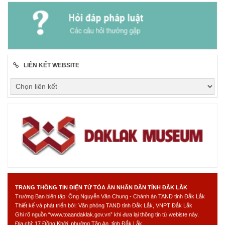
LIÊN KẾT WEBSITE
TRANG THÔNG TIN ĐIỆN TỬ TÒA ÁN NHÂN DÂN TỈNH ĐẮK LẮK
Trưởng Ban biên tập: Ông Nguyễn Văn Chung - Chánh án TAND tỉnh Đắk Lắk
Thiết kế và phát triển bởi: Văn phòng TAND tỉnh Đắk Lắk, VNPT Đắk Lắk
Ghi rõ nguồn “www.toaandaklak.gov.vn” khi đưa lại thông tin từ webiste này.
Địa chỉ: 17 Đồng Khởi, phường Tân An, tỉnh Đắk Lắk.