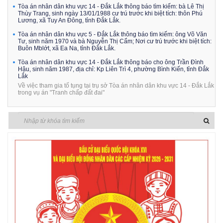
Tòa án nhân dân khu vực 14 - Đắk Lắk thông báo tìm kiếm: bà Lê Thị
Thùy Trang, sinh ngày 13/01/1988 cư trú trước khi biệt tích: thôn Phú
Lương, xã Tuy An Đông, tỉnh Đắk Lắk.
Tòa án nhân dân khu vực 5 - Đắk Lắk thông báo tìm kiếm: ông Võ Văn
Tư, sinh năm 1970 và bà Nguyễn Thị Cẩm; Nơi cư trú trước khi biệt tích:
Buôn Mblớt, xã Ea Na, tỉnh Đắk Lắk.
Tòa án nhân dân khu vực 14 - Đắk Lắk thông báo cho ông Trần Đình
Hậu, sinh năm 1987, địa chỉ: Kp Liên Trì 4, phường Bình Kiến, tỉnh Đắk
Lắk
Về việc tham gia tố tụng tại trụ sở Tòa án nhân dân khu vực 14 - Đắk Lắk
trong vụ án "Tranh chấp đất đai"