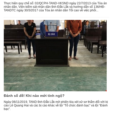
Thực hiện quy chế số: 02/QCPH-TAND-VKSND ngày 22/7/2013 của Tòa án
nhân dân, Viện kiểm sát nhân dân tỉnh Đắk Lắk và hướng dẫn số 136/HĐ-
TANDTC ngày 30/3/2017 của Tòa án nhân dân Tối cao về việc phối...
Đánh số đề! Khi nào mới tỉnh ngộ?
Ngày 08/11/2019, TAND tỉnh Đắk Lắk mở phiên tòa xét xử sơ thẩm đối với bị
cáo Lê Quang Hai và các bị cáo khác về tội “Tổ chức đánh bạc” và tội “Đánh
bạc”.