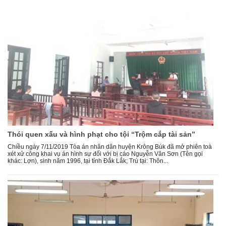
Thói quen xấu và hình phạt cho tội “Trộm cắp tài sản”
Chiều ngày 7/11/2019 Tòa án nhân dân huyện Krông Búk đã mở phiên toà
xét xử công khai vụ án hình sự đối với bị cáo Nguyễn Văn Sơn (Tên gọi
khác: Lợn), sinh năm 1996, tại tỉnh Đắk Lắk; Trú tại: Thôn...