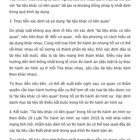
với “tài liệu khác có liên quan” đã tạo ra khoảng trống pháp lý nhất định
trong quá trình áp dụng.
3. Thực tiễn xác định và sử dụng “tài liệu khác có liên quan”
Do pháp luật không quy định rõ tiêu chí xác định “tài liệu khác có liên
quan”, nên trên thực tế: Mỗi cơ quan, mỗi địa phương có cách hiểu và
áp dụng khác nhau; Cùng một loại hình thi hành án nhưng hồ sơ có thể
rất khác nhau về số lượng và thành phần tài liệu; Khó xác định đâu là
tài liệu bắt buộc, đâu là tài liệu mang tính tham khảo. Điều này ảnh
hưởng đến tính thống nhất trong tổ chức thi hành án (đặc biệt là ủy thác
thi hành án hình sự ở mỗi Tòa khác nhau, yêu cầu tài liệu khác kèm
theo khác nhau).
Từ thực tiễn nêu trên, có thể đề xuất kiến nghị sau: cơ quan có thẩm
quyền cần ban hành hướng dẫn cụ thể hơn về các loại tài liệu được coi
là “tài liệu khác có liên quan” trong hồ sơ thi hành án hình sự. Xác định
danh mục tài liệu tối thiểu bắt buộc trong hồ sơ thi hành án hình sự.
4. Kết luận: “Tài liệu khác có liên quan” trong hồ sơ thi hành án hình sự
theo Điều 26 Luật Thi hành án hình sự năm 2019 là một khái niệm
mang tính mở, nhằm bảo đảm hồ sơ thi hành án có thể bao quát đầy đủ
các tài liệu cần thiết phát sinh trong quá trình thi hành bản án.