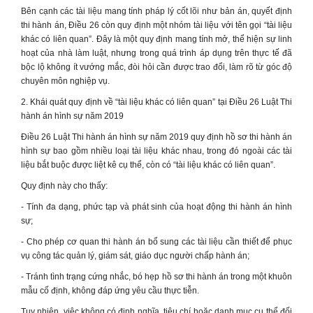
Bên cạnh các tài liệu mang tính pháp lý cốt lõi như bản án, quyết định
thi hành án, Điều 26 còn quy định một nhóm tài liệu với tên gọi “tài liệu
khác có liên quan”. Đây là một quy định mang tính mở, thể hiện sự linh
hoạt của nhà làm luật, nhưng trong quá trình áp dụng trên thực tế đã
bộc lộ không ít vướng mắc, đòi hỏi cần được trao đổi, làm rõ từ góc độ
chuyên môn nghiệp vụ.
2. Khái quát quy định về “tài liệu khác có liên quan” tại Điều 26 Luật Thi
hành án hình sự năm 2019
Điều 26 Luật Thi hành án hình sự năm 2019 quy định hồ sơ thi hành án
hình sự bao gồm nhiều loại tài liệu khác nhau, trong đó ngoài các tài
liệu bắt buộc được liệt kê cụ thể, còn có “tài liệu khác có liên quan”.
Quy định này cho thấy:
- Tính đa dạng, phức tạp và phát sinh của hoạt động thi hành án hình
sự;
- Cho phép cơ quan thi hành án bổ sung các tài liệu cần thiết để phục
vụ công tác quản lý, giám sát, giáo dục người chấp hành án;
- Tránh tình trạng cứng nhắc, bó hẹp hồ sơ thi hành án trong một khuôn
mẫu cố định, không đáp ứng yêu cầu thực tiễn.
Tuy nhiên, việc không có định nghĩa, tiêu chí hoặc danh mục cụ thể đối