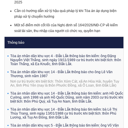
2025
Cần có hướng dẫn xử lý hậu quả pháp lý khi Tòa án áp dụng biện
pháp xử lý chuyển hướng
Một số điểm mới cốt lõi của Nghị định số 164/2026/NĐ-CP về kiểm
soát tài sản, thu nhập của người có chức vụ, quyền hạn
Thông báo
Tòa án nhân dân khu vực 4 - Đắk Lắk thông báo tìm kiếm: ông Đặng
Nguyễn Việt Thắng, sinh ngày 19/11/1989 cư trú trước khi biệt tích: thôn
Toàn Thắng, xã Ea Knuếc, tỉnh Đắk Lắk.
Tòa án nhân dân khu vực 14 - Đắk Lắk thông báo cho ông Lê Văn
Thương, sinh năm 1987
Nơi cư trú trước khi biệt tích: Thôn Xóm Cát, xã An Hòa Hải, huyện Tuy
An, tỉnh Phú Yên (nay là thôn Phước Đồng, xã Ô Loan, tỉnh Đắk Lắk)
Tòa án nhân dân khu vực 14 - Đắk Lắk thông báo tìm kiếm: anh Hồ Quốc
Cường, sinh 1998 và anh Hồ Quốc Dũng, sinh năm 2003 cư trú trước khi
biệt tích: thôn Phú Quý, xã Tuy An Nam, tỉnh Đắk Lắk.
Tòa án nhân dân khu vực 14 - Đắk Lắk thông báo tìm kiếm: bà Lê Thị
Thùy Trang, sinh ngày 13/01/1988 cư trú trước khi biệt tích: thôn Phú
Lương, xã Tuy An Đông, tỉnh Đắk Lắk.
Tòa án nhân dân khu vực 5 - Đắk Lắk thông báo tìm kiếm: ông Võ Văn