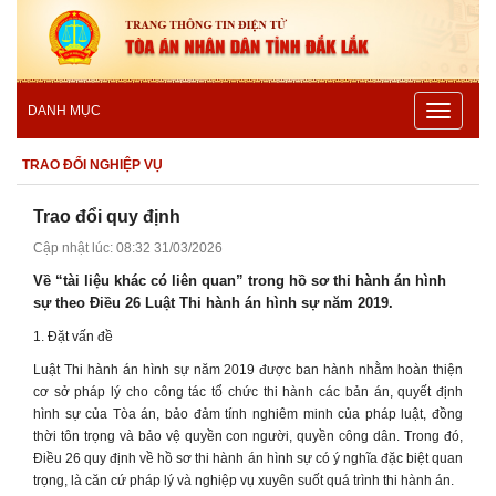
Toggle
DANH MỤC
navigatio
TRAO ĐỔI NGHIỆP VỤ
Trao đổi quy định
Cập nhật lúc: 08:32 31/03/2026
Về “tài liệu khác có liên quan” trong hồ sơ thi hành án hình
sự theo Điều 26 Luật Thi hành án hình sự năm 2019.
1. Đặt vấn đề
Luật Thi hành án hình sự năm 2019 được ban hành nhằm hoàn thiện
cơ sở pháp lý cho công tác tổ chức thi hành các bản án, quyết định
hình sự của Tòa án, bảo đảm tính nghiêm minh của pháp luật, đồng
thời tôn trọng và bảo vệ quyền con người, quyền công dân. Trong đó,
Điều 26 quy định về hồ sơ thi hành án hình sự có ý nghĩa đặc biệt quan
trọng, là căn cứ pháp lý và nghiệp vụ xuyên suốt quá trình thi hành án.