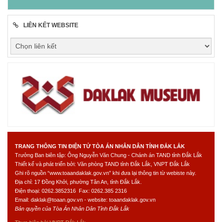
LIÊN KẾT WEBSITE
TRANG THÔNG TIN ĐIỆN TỬ TÒA ÁN NHÂN DÂN TỈNH ĐẮK LẮK
Trưởng Ban biên tập: Ông Nguyễn Văn Chung - Chánh án TAND tỉnh Đắk Lắk
Thiết kế và phát triển bởi: Văn phòng TAND tỉnh Đắk Lắk, VNPT Đắk Lắk
Ghi rõ nguồn “www.toaandaklak.gov.vn” khi đưa lại thông tin từ webiste này.
Địa chỉ: 17 Đồng Khởi, phường Tân An, tỉnh Đắk Lắk.
Điện thoại: 0262.3852316 Fax: 0262.385 2316
Email: daklak@toaan.gov.vn - website: toaandaklak.gov.vn
Bản quyền của Tòa Án Nhân Dân Tỉnh Đắk Lắk