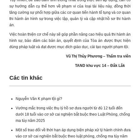
Tuy nhiên, để bảo đảm tính thống nhất trong thực tiễn áp dụng, cần có
sự hướng dẫn cụ thể hơn về phạm vi của loại tài liệu này, đồng thời
tăng cường sự phối hợp giữa các cơ quan tiến hành tố tụng và cơ quan
thi hành án hình sự trong việc lập, quản lý và cập nhật hồ sơ thi hành
án.
Việc hoàn thiện cơ chế này sẽ góp phần nâng cao hiệu quả thi hành án
hình sự, bảo đảm các bản án, quyết định của Tòa án được thực hiện
đúng pháp luật và đạt được mục đích giáo dục, cải tạo người phạm tội.
Vũ Thị Thùy Phương – Thẩm tra viên
TAND khu vực 14 – Đắk Lắk
Các tin khác
Nguyễn Văn K phạm tội gì?
Vướng mắc trong việc thụ lý hồ sơ đưa người từ đủ 12 tuổi đến
dưới 18 tuổi vào cơ sở cai nghiện bắt buộc theo Luật Phòng, chống
ma túy năm 2025
Một số trao đổi về thời hạn áp dụng biện pháp xử lý hành chính đưa
vào cơ sở cai nghiện bắt buộc theo luật phòng, chống ma túy năm