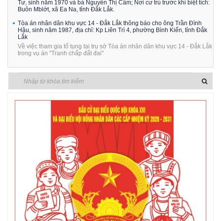
Tư, sinh năm 1970 và bà Nguyễn Thị Cẩm; Nơi cư trú trước khi biệt tích:
Buôn Mblớt, xã Ea Na, tỉnh Đắk Lắk.
Tòa án nhân dân khu vực 14 - Đắk Lắk thông báo cho ông Trần Đình
Hậu, sinh năm 1987, địa chỉ: Kp Liên Trì 4, phường Bình Kiến, tỉnh Đắk
Lắk
Về việc tham gia tố tụng tại trụ sở Tòa án nhân dân khu vực 14 - Đắk Lắk
trong vụ án "Tranh chấp đất đai"